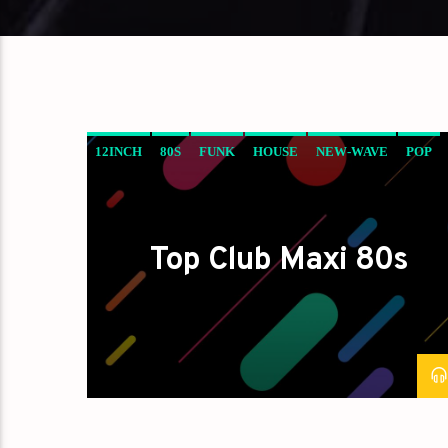
12INCH
80S
FUNK
HOUSE
NEW-WAVE
POP
SYNTH-POP
Top Club Maxi 80s