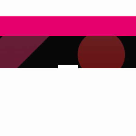
ORIES
RECHERCHE
 music