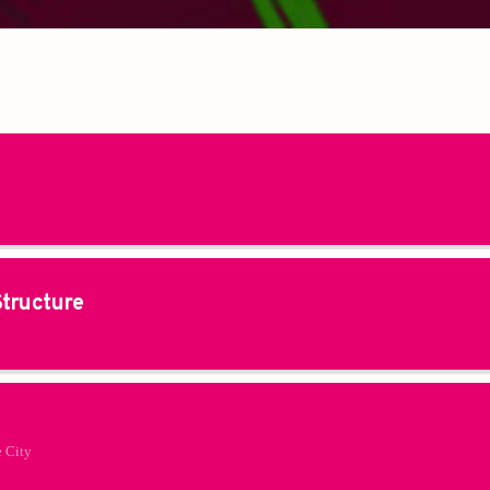
tructure
e City