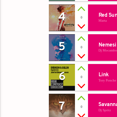
4
Red Su
0
Marta
5
Nemesi
0
Dj Mocambo
6
Link
0
Tory Ponche
7
Savann
0
Dj Spritz