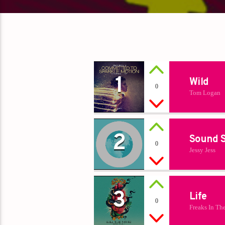
1
Wild
0
Tom Logan
2
Sound S
0
Jessy Jess
3
Life
0
Freaks In Th