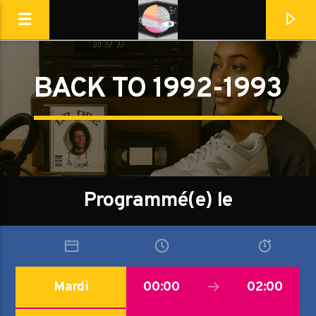
BACK TO 1992-1993
Destination Dance
Programmé(e) le
Mardi
00:00
02:00
En ce moment