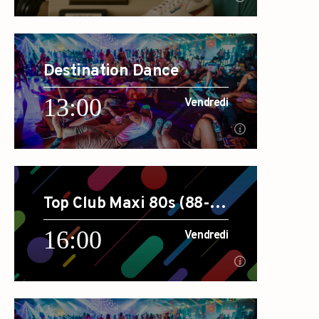
10:00
Vendredi
Destination Dance
[...]
13:00
Vendredi
En savoir plus
13:00
Vendredi
Top Club Maxi 80s (88-
[...]
89)
16:00
Vendredi
En savoir plus
16:00
Vendredi