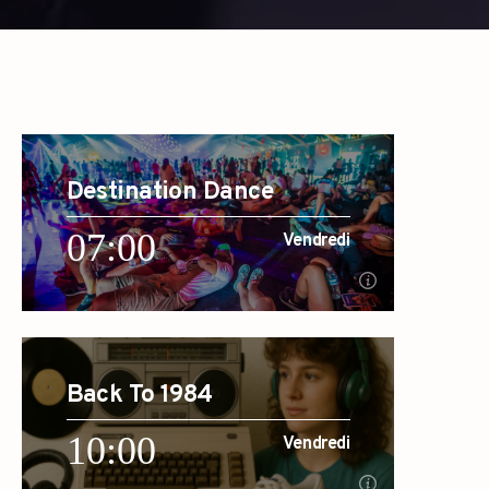
Destination Dance
07:00
Vendredi
07:00
Vendredi
Back To 1984
[...]
10:00
Vendredi
En savoir plus